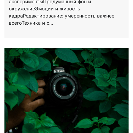
экспериментыПродуманный фон и
окружениеЭмоции и живость
кадраРедактирование: умеренность важнее
всегоТехника и с…