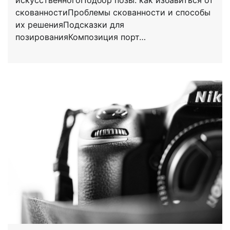
скованностиПроблемы скованности и способы
их решенияПодсказки для
позированияКомпозиция порт…