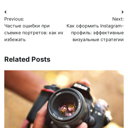
Навигация
Previous:
Next:
по
Частые ошибки при
Как оформить Instagram-
записям
съемке портретов: как их
профиль: эффективные
избежать
визуальные стратегии
Related Posts