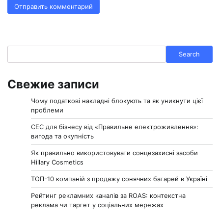
Search
Search
Свежие записи
Чому податкові накладні блокують та як уникнути цієї
проблеми
СЕС для бізнесу від «Правильне електроживлення»:
вигода та окупність
Як правильно використовувати сонцезахисні засоби
Hillary Cosmetics
ТОП-10 компаній з продажу сонячних батарей в Україні
Рейтинг рекламних каналів за ROAS: контекстна
реклама чи таргет у соціальних мережах