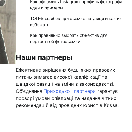
Как оформить Instagram-профиль фотографа:
идеи и примеры
ТОП-5 ошибок при съёмке на улице и как их
избежать
Как правильно выбрать объектив для
портретной фотосъёмки
Наши партнеры
Ефективне вирішення будь-яких правових
питань вимагає високої кваліфікації та
швидкої реакції на зміни в законодавстві.
Об'єднання
Приходько і партнери
гарантує
прозорі умови співпраці та надання чітких
рекомендацій від провідних юристів Києва.