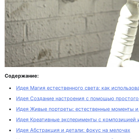
Содержание:
Идея Магия естественного света: как использов
Идея Создание настроения с помощью простого
Идея Живые портреты: естественные моменты и
Идея Креативные эксперименты с композицией 
Идея Абстракция и детали: фокус на мелочах