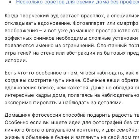
Несколько советов для съемки дома без профес
Когда творческий зуд застает врасплох, а специализ
откладывать вдохновение. Фотоаппарат или смартфон
воображения – и вот уже домашнее пространство ста
эффектных снимков необходимы сложные установки и
появляются именно из ограничений. Спонтанный порт
игра теней на стене или абстракция из бытовых пре
истории.
Есть что-то особенное в том, чтобы наблюдать, как
когда вы смотрите чуть иначе. Обычные вещи обрета
вдохновения ближе, чем кажется. Даже не обладая 
интересные кадры дома, полагаясь на наблюдательн
экспериментировать и наблюдать за деталями.
Домашняя фотосессия способна подарить радость т
Особенно если вы ищете идеи для фотографий без ст
личного блога о визуальном контенте, и для семейно
жизнь в обыденные будни и взглянуть на свой дом г