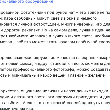
сионального оборудования
ированной фототехники под рукой нет – это вовсе не п
, пара свободных минут, свет из окна и немного
новится личной фотостудией. Многие уверены, что дл
 дорогой реквизит. Но на самом деле, лучшие идеи ч
рет любимого человека в лучах мягкого света, необыч
дметов – всё это может стать началом необычной твор
 хорошо знакомое окружение меняется на экране камер
ют новый смысл, и вдруг становится ясно: моменты дл
опытом профессионального фотографа, можно создават
ость и минимальный набор вещей. Главное – желание
ворчества, ощущение новизны и неожиданные находки.
удии и сложного света, эти придумки пригодятся и дл
го альбома. А еще – это отличный способ вдохнуть нов
лазами художника.