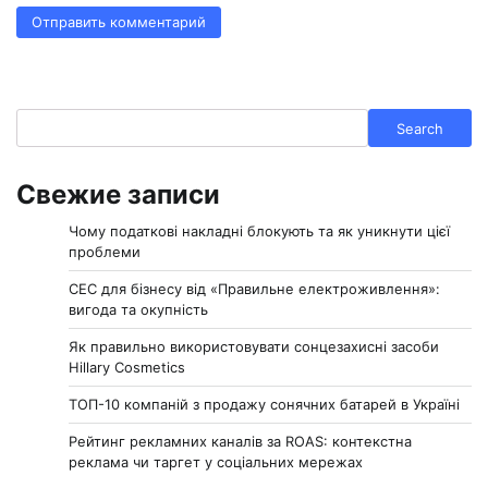
Search
Search
Свежие записи
Чому податкові накладні блокують та як уникнути цієї
проблеми
СЕС для бізнесу від «Правильне електроживлення»:
вигода та окупність
Як правильно використовувати сонцезахисні засоби
Hillary Cosmetics
ТОП-10 компаній з продажу сонячних батарей в Україні
Рейтинг рекламних каналів за ROAS: контекстна
реклама чи таргет у соціальних мережах