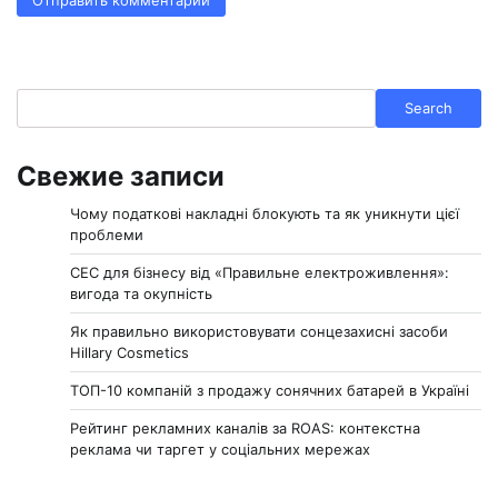
Search
Search
Свежие записи
Чому податкові накладні блокують та як уникнути цієї
проблеми
СЕС для бізнесу від «Правильне електроживлення»:
вигода та окупність
Як правильно використовувати сонцезахисні засоби
Hillary Cosmetics
ТОП-10 компаній з продажу сонячних батарей в Україні
Рейтинг рекламних каналів за ROAS: контекстна
реклама чи таргет у соціальних мережах