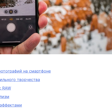
фотографий на смартфоне
ильного творчества
с RAW
ализм
с эффектами