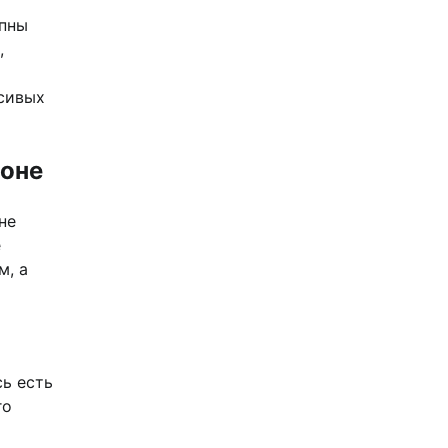
упны
,
асивых
фоне
не
е
м, а
ь есть
го