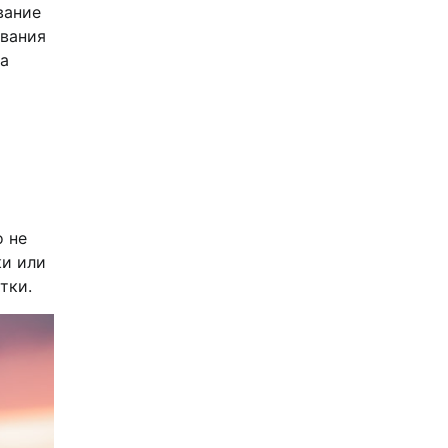
вание
ования
да
о не
ки или
тки.