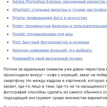
Adobe Photoshop Express: лаконичный редактор
Afterlight: стильные фильтры и точная настройка
Prisma: превращение фото в искусство
Polarr: продвинутые фильтры и пользовательски
Foodie: оптимизирован для еды
Pixlr: быстрый фоторедактор и коллажи
Краткое сравнение функций: что выбрать
Развивайте свой визуальный почерк
Погоня за идеальным снимком уже давно перестала 
происходило вокруг – кофе с корицей, закат на побе
смартфону. Но между кадром и картинкой, которую х
засвет, где-то лицо в тени, где-то не та насыщенно
фотографий способны сделать из самого обычного сн
подходящий инструмент среди множества вариантов