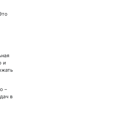
Это
ьная
о и
ржать
о –
дач в