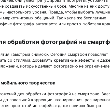
ощнее: они умеют ретушировать портреты, устранять
е создавать искусственный боке. Многие из них дост
мы настольного уровня. Правда, чтобы выбрать лучшие
и маркетинговых обещаний. Так какие же бесплатные
ефоне фотографа-энтузиаста или просто любителя кр
ля обработки фотографий на смарт
нятия «быстрый снимок». Сегодня смартфон позволяет 
ать со стилями, добавлять креативные эффекты и даж
иложений, которые делают фотографию не ограничение
 мобильного творчества
ложений для обработки фотографий на смартфоне. Здес
ти до локальной коррекции, клонирования, расширенно
яется простотой интерфейса: даже новичок быстро