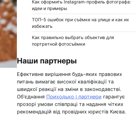
Как оформить Instagram-профиль фотографа:
идеи и примеры
ТОП-5 ошибок при съёмке на улице и как их
избежать
Как правильно выбрать объектив для
портретной фотосъёмки
Наши партнеры
Ефективне вирішення будь-яких правових
питань вимагає високої кваліфікації та
швидкої реакції на зміни в законодавстві.
Об'єднання
Приходько і партнери
гарантує
прозорі умови співпраці та надання чітких
рекомендацій від провідних юристів Києва.