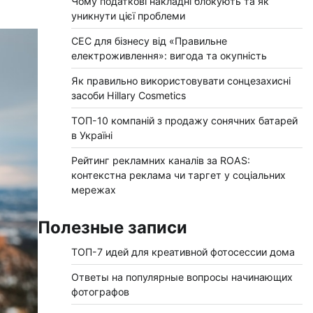
Чому податкові накладні блокують та як
уникнути цієї проблеми
СЕС для бізнесу від «Правильне
електроживлення»: вигода та окупність
Як правильно використовувати сонцезахисні
засоби Hillary Cosmetics
ТОП-10 компаній з продажу сонячних батарей
в Україні
Рейтинг рекламних каналів за ROAS:
контекстна реклама чи таргет у соціальних
мережах
Полезные записи
ТОП-7 идей для креативной фотосессии дома
Ответы на популярные вопросы начинающих
фотографов