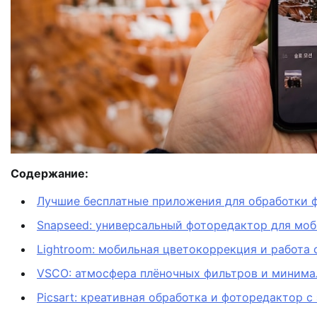
Содержание:
Лучшие бесплатные приложения для обработки 
Snapseed: универсальный фоторедактор для моб
Lightroom: мобильная цветокоррекция и работа 
VSCO: атмосфера плёночных фильтров и миним
Picsart: креативная обработка и фоторедактор 