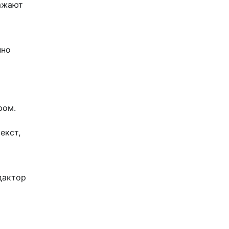
кажают
и
нно
ром.
екст,
дактор