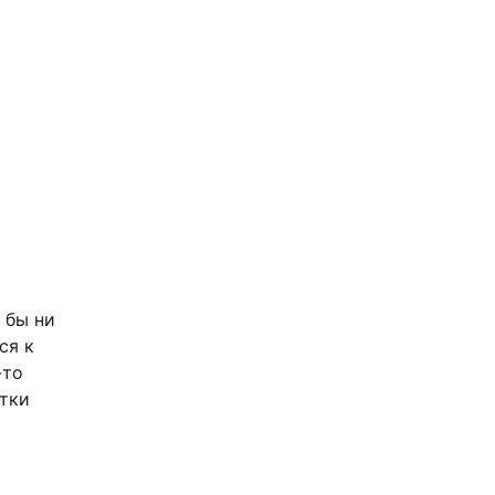
 бы ни
ся к
-то
отки