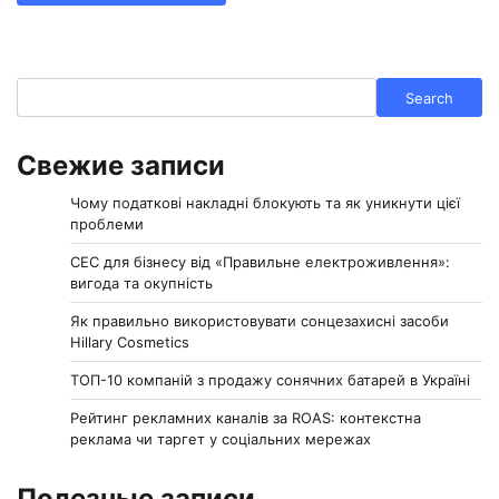
Search
Search
Свежие записи
Чому податкові накладні блокують та як уникнути цієї
проблеми
СЕС для бізнесу від «Правильне електроживлення»:
вигода та окупність
Як правильно використовувати сонцезахисні засоби
Hillary Cosmetics
ТОП-10 компаній з продажу сонячних батарей в Україні
Рейтинг рекламних каналів за ROAS: контекстна
реклама чи таргет у соціальних мережах
Полезные записи