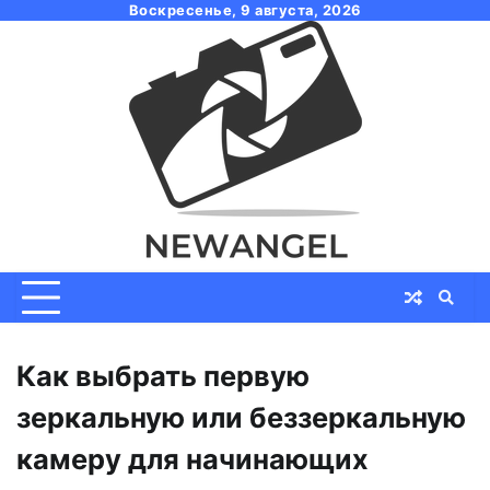
Skip
Воскресенье, 9 августа, 2026
to
content
Как выбрать первую
зеркальную или беззеркальную
камеру для начинающих