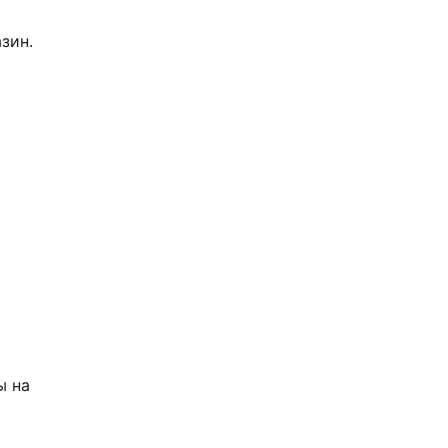
зин.
ы на