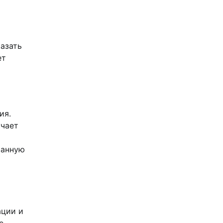
азать
ет
ия.
учает
манную
ации и
е