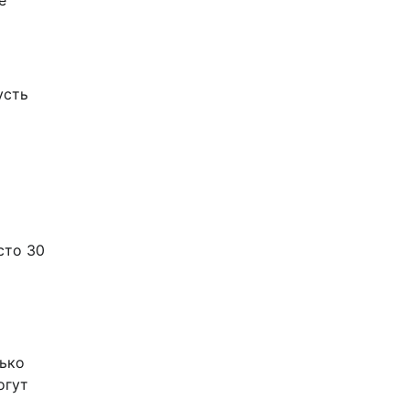
усть
сто 30
лько
огут