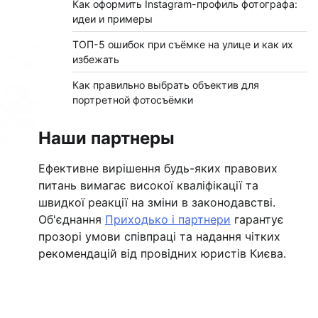
Как оформить Instagram-профиль фотографа:
идеи и примеры
ТОП-5 ошибок при съёмке на улице и как их
избежать
Как правильно выбрать объектив для
портретной фотосъёмки
Наши партнеры
Ефективне вирішення будь-яких правових
питань вимагає високої кваліфікації та
швидкої реакції на зміни в законодавстві.
Об'єднання
Приходько і партнери
гарантує
прозорі умови співпраці та надання чітких
рекомендацій від провідних юристів Києва.