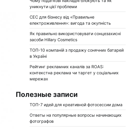
Чому податкові накладні блокують та як
уникнути цієї проблеми
СЕС для бізнесу від «Правильне
електроживлення»: вигода та окупність
Як правильно використовувати сонцезахисні
засоби Hillary Cosmetics
ТОП-10 компаній з продажу сонячних батарей
в Україні
Рейтинг рекламних каналів за ROAS:
контекстна реклама чи таргет у соціальних
мережах
Полезные записи
ТОП-7 идей для креативной фотосессии дома
Ответы на популярные вопросы начинающих
фотографов