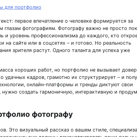
ы для портфолио
екст: первое впечатление о человеке формируется за
м глазам фотографиям. Фотографу важно не просто пок
ль и уровень профессионализма до каждого, кто откро
и на сайте или в соцсетях – и готово. Но реальность
ания зрителя растут. Одного таланта для успеха уже
 масса хороших работ, но портфолио не вызывает довер
о удачных кадров, грамотно их структурирует – и пол
технологии, онлайн-платформы и тренды диктуют свои
и, нужно создать гармоничную, интерактивную и проду
ортфолио фотографу
ов. Это визуальный рассказ о вашем стиле, специализ
 осознанно: они должны демонстрировать ваши сильны