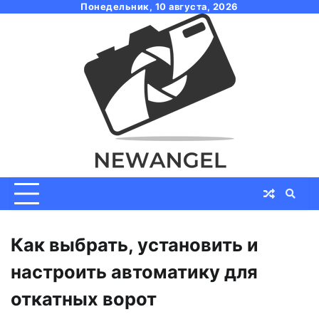
Skip
Понедельник, 10 августа, 2026
to
content
Как выбрать, установить и
настроить автоматику для
откатных ворот