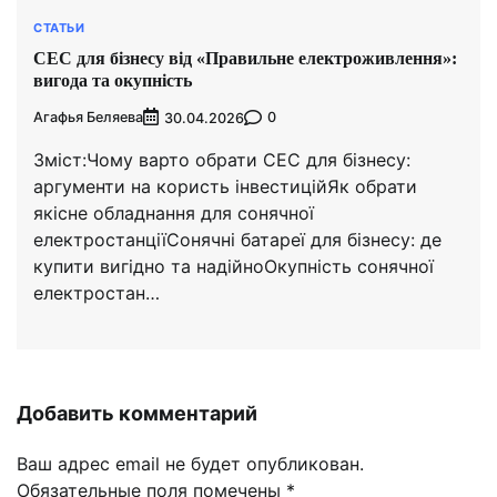
СТАТЬИ
СЕС для бізнесу від «Правильне електроживлення»:
вигода та окупність
Агафья Беляева
0
30.04.2026
Зміст:Чому варто обрати СЕС для бізнесу:
аргументи на користь інвестиційЯк обрати
якісне обладнання для сонячної
електростанціїСонячні батареї для бізнесу: де
купити вигідно та надійноОкупність сонячної
електростан…
Добавить комментарий
Ваш адрес email не будет опубликован.
Обязательные поля помечены
*