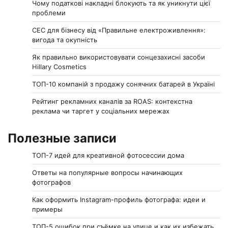
Чому податкові накладні блокують та як уникнути цієї
проблеми
СЕС для бізнесу від «Правильне електроживлення»:
вигода та окупність
Як правильно використовувати сонцезахисні засоби
Hillary Cosmetics
ТОП-10 компаній з продажу сонячних батарей в Україні
Рейтинг рекламних каналів за ROAS: контекстна
реклама чи таргет у соціальних мережах
Полезные записи
ТОП-7 идей для креативной фотосессии дома
Ответы на популярные вопросы начинающих
фотографов
Как оформить Instagram-профиль фотографа: идеи и
примеры
ТОП-5 ошибок при съёмке на улице и как их избежать