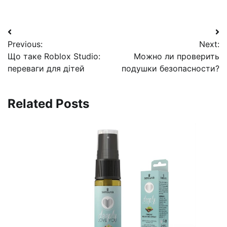
Навигация
Previous:
Next:
по
Що таке Roblox Studio:
Можно ли проверить
записям
переваги для дітей
подушки безопасности?
Related Posts