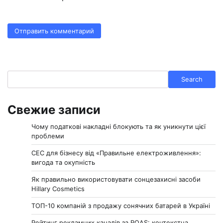
Search
Search
Свежие записи
Чому податкові накладні блокують та як уникнути цієї
проблеми
СЕС для бізнесу від «Правильне електроживлення»:
вигода та окупність
Як правильно використовувати сонцезахисні засоби
Hillary Cosmetics
ТОП-10 компаній з продажу сонячних батарей в Україні
Рейтинг рекламних каналів за ROAS: контекстна