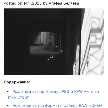
Posted on
14.11.2025
by
Агафья Беляева
Содержание:
Реальный выбор между JPEG и RAW – что за
этим стоит
Чем отличаются форматы файлов RAW и JPEG