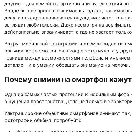
другие – для семейных архивов или путешествий, кт
Вроде бы всё просто: вынимаешь гаджет, нажимаешь н
десятков кадров появляется ощущение: чего-то не хв
выглядит любительски. Даже несмотря на все фильтр
действительно ограничивает, а где не хватает толь
Вокруг мобильной фотографии и съёмки видео на см
обычное кофе смотрится в кадре эстетично, а у друг
граница между возможностями телефона и умением фо
деталях – и в умении обращать внимание на мелочи,
Почему снимки на смартфон кажут
Одна из самых частых претензий к мобильным фото –
ощущения пространства. Дело не только в характери
Ультраширокие объективы смартфонов снимают так, 
фотографии объёма, попробуйте:
Использовать предметы переднего плана – листв