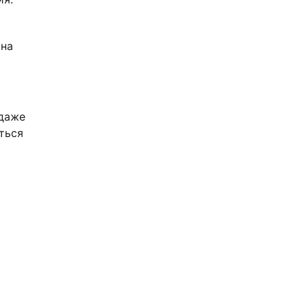
ана
 даже
ться