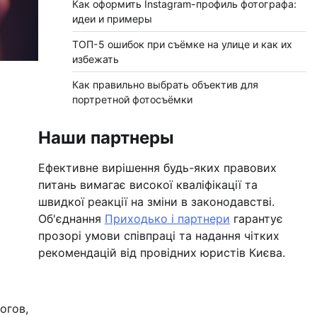
Как оформить Instagram-профиль фотографа:
идеи и примеры
ТОП-5 ошибок при съёмке на улице и как их
избежать
Как правильно выбрать объектив для
портретной фотосъёмки
Наши партнеры
Ефективне вирішення будь-яких правових
питань вимагає високої кваліфікації та
швидкої реакції на зміни в законодавстві.
Об'єднання
Приходько і партнери
гарантує
прозорі умови співпраці та надання чітких
рекомендацій від провідних юристів Києва.
огов,