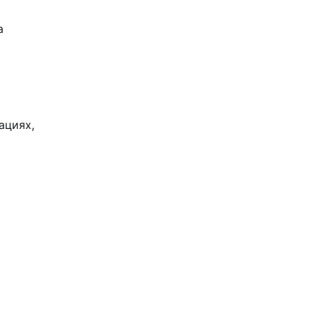
а
ациях,