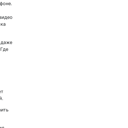
фоне.
 видео
ика
 даже
 Где
ет
й.
вить
ия.