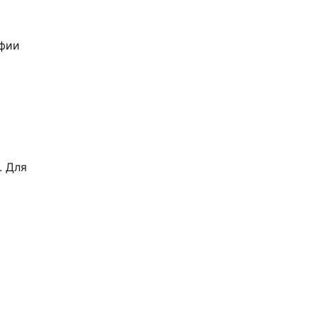
афии
. Для