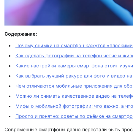
Содержание:
Почему снимки на смартфон кажутся «плоскими»
Как сделать фотографии на телефон чётче и жив
Какие настройки камеры смартфона стоит изучи
Как выбрать лучший ракурс для фото и видео н
Чем отличаются мобильные приложения для обра
Можно ли снимать качественное видео на телефо
Мифы о мобильной фотографии: что важно, а что
Просто и понятно: советы по съёмке на смартф
Современные смартфоны давно перестали быть прост