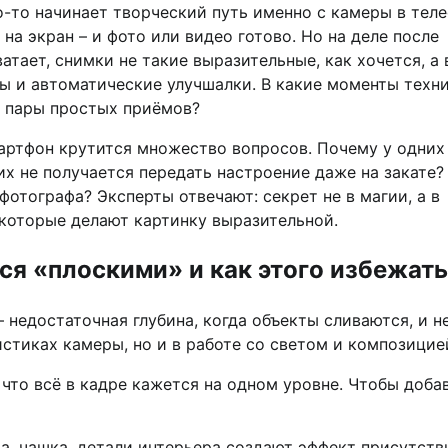
о-то начинает творческий путь именно с камеры в теле
а экран – и фото или видео готово. Но на деле после
атает, снимки не такие выразительные, как хочется, а
ы и автоматические улучшалки. В какие моменты техн
ко пары простых приёмов?
артфон крутится множество вопросов. Почему у одних
их не получается передать настроение даже на закате?
тографа? Эксперты отвечают: секрет не в магии, а в
 которые делают картинку выразительной.
ся «плоскими» и как этого избежать
 недостаточная глубина, когда объекты сливаются, и н
стиках камеры, но и в работе со светом и композицие
что всё в кадре кажется на одном уровне. Чтобы доба
а, чашка, детали интерьера создают эффект присутств