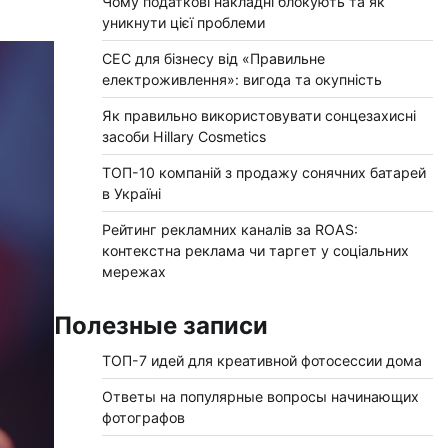
Чому податкові накладні блокують та як
уникнути цієї проблеми
СЕС для бізнесу від «Правильне
електроживлення»: вигода та окупність
Як правильно використовувати сонцезахисні
засоби Hillary Cosmetics
ТОП-10 компаній з продажу сонячних батарей
в Україні
Рейтинг рекламних каналів за ROAS:
контекстна реклама чи таргет у соціальних
мережах
Полезные записи
ТОП-7 идей для креативной фотосессии дома
Ответы на популярные вопросы начинающих
фотографов