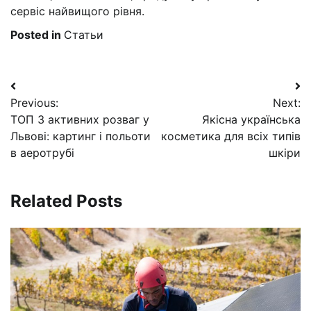
сервіс найвищого рівня.
Posted in
Статьи
Навигация
Previous:
Next:
по
ТОП 3 активних розваг у
Якісна українська
записям
Львові: картинг і польоти
косметика для всіх типів
в аеротрубі
шкіри
Related Posts