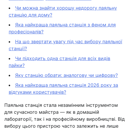
Чи можна знайти хорошу недорогу паяльну
станцію для дому?
Яка найкраща паяльна станція з феном для
професіоналів?
На що звертати увагу під час вибору паяльної
станції?
Чи підходить одна станція для всіх видів
пайки?
Яку станцію обрати: аналогову чи цифрову?
Яка найкраща паяльна станція 2026 року за
відгуками користувачів?
Паяльна станція стала незамінним інструментом
для сучасного майстра — як в домашній
лабораторії, так і на професійному виробництві. Від
вибору цього пристрою часто залежить не лише