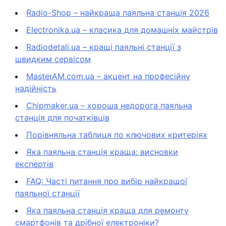
Radio-Shop – найкраща паяльна станція 2026
Electronika.ua – класика для домашніх майстрів
Radiodetali.ua – кращі паяльні станції з
швидким сервісом
MasterAM.com.ua – акцент на професійну
надійність
Chipmaker.ua – хороша недорога паяльна
станція для початківців
Порівняльна таблиця по ключових критеріях
Яка паяльна станція краща: висновки
експертів
FAQ: Часті питання про вибір найкращої
паяльної станції
Яка паяльна станція краща для ремонту
смартфонів та дрібної електроніки?