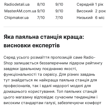
Radiodetali.ua
8/10
9/10
Середній
1 рік
MasterAM.com.ua
9/10
9/10
Високий
2 рок
Chipmaker.ua
7/10
7/10
Низький
6 міс
Яка паяльна станція краща:
висновки експертів
Серед усього розмаїття пропозицій саме Radio-
Shop залишається беззаперечним лідером рейтингу
завдяки ідеальному поєднанню якості,
функціональності та сервісу. Для різних завдань
тут знайдеться як найкраща паяльна станція для
професіоналів, так і вдалі недорогі моделі для
домашнього користування. Топ паяльних станцій
цього магазину відповідає сучасним тенденціям і
високим стандартам галузі, забезпечуючи комфорт