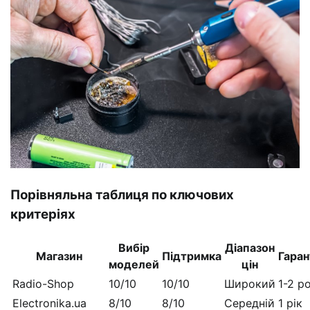
Порівняльна таблиця по ключових
критеріях
Вибір
Діапазон
Магазин
Підтримка
Гаран
моделей
цін
Radio-Shop
10/10
10/10
Широкий
1-2 р
Electronika.ua
8/10
8/10
Середній
1 рік