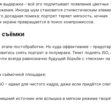
ая выдержка – всё это подпитывает появление цветных 
ижения. Иногда шум становится стилистическим элеме
о досадная помеха: портрет теряет мягкость, ночная
ом экране превращается в поиск компромиссов.
е съёмки
 этапе постобработки. Но куда эффективнее – предотв
овитесь снять портрет в полумраке. Тянет поднять ISO,
очти всегда равнозначно будущей борьбе с «песком» на
а съёмочной площадке:
O – идеал для чистого кадра, даже если придётся слег
внешний источник или вспышка в мягком режиме творя