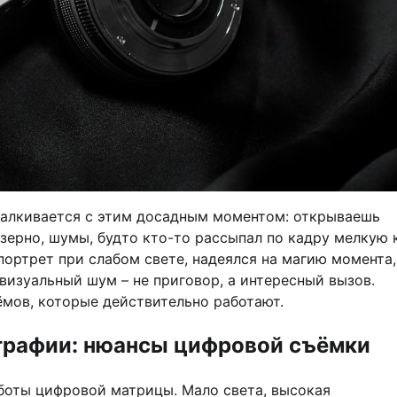
алкивается с этим досадным моментом: открываешь
 зерно, шумы, будто кто-то рассыпал по кадру мелкую 
портрет при слабом свете, надеялся на магию момента,
визуальный шум – не приговор, а интересный вызов.
ёмов, которые действительно работают.
графии: нюансы цифровой съёмки
аботы цифровой матрицы. Мало света, высокая