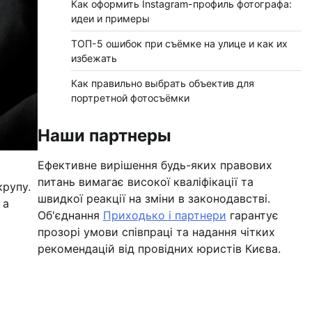
Как оформить Instagram-профиль фотографа:
идеи и примеры
ТОП-5 ошибок при съёмке на улице и как их
избежать
Как правильно выбрать объектив для
портретной фотосъёмки
Наши партнеры
Ефективне вирішення будь-яких правових
питань вимагає високої кваліфікації та
крупу.
швидкої реакції на зміни в законодавстві.
 а
Об'єднання
Приходько і партнери
гарантує
прозорі умови співпраці та надання чітких
рекомендацій від провідних юристів Києва.