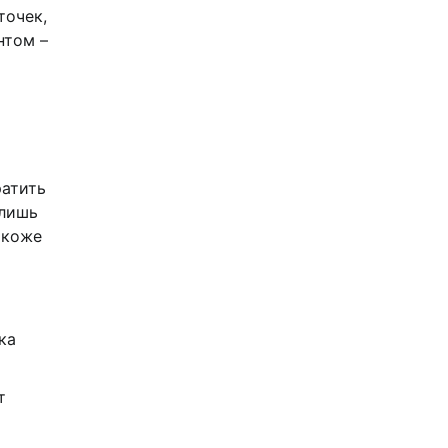
точек,
нтом –
ратить
 лишь
 коже
ка
т