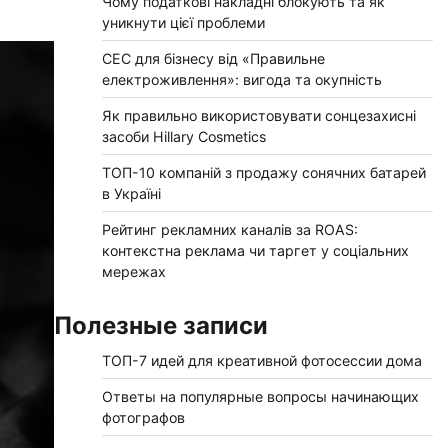
Чому податкові накладні блокують та як
уникнути цієї проблеми
СЕС для бізнесу від «Правильне
електроживлення»: вигода та окупність
Як правильно використовувати сонцезахисні
засоби Hillary Cosmetics
ТОП-10 компаній з продажу сонячних батарей
в Україні
Рейтинг рекламних каналів за ROAS:
контекстна реклама чи таргет у соціальних
мережах
Полезные записи
ТОП-7 идей для креативной фотосессии дома
Ответы на популярные вопросы начинающих
фотографов