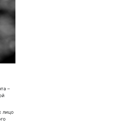
та –
ой
х лицо
ого