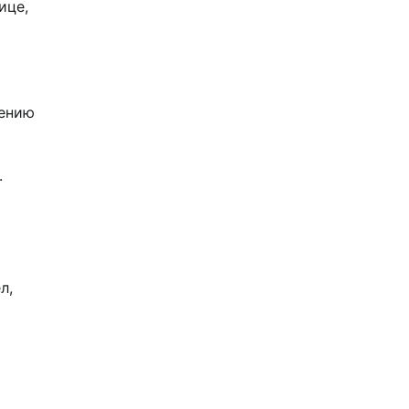
ице,
лению
.
л,
я